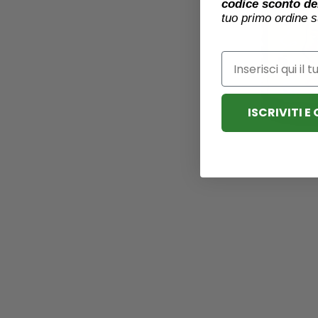
codice sconto de
250
tuo primo ordine s
Email
ISCRIVITI E