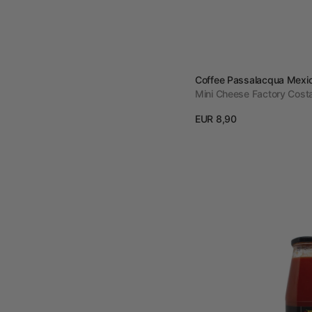
Vendor:
Coffee Passalacqua Mexic
Mini Cheese Factory Cost
Prezzo
EUR 8,90
regolare
View details
Passata
Tradizionale
Gr
700
-