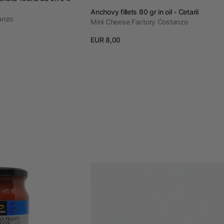
Vendor:
Anchovy fillets 80 gr in oil - Cetarii
anzo
Mini Cheese Factory Costanzo
Prezzo
EUR 8,00
regolare
View details
Drunken
Annurca
-
Az.
Wheat