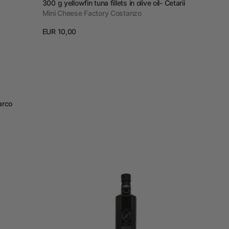
Vendor:
300 g yellowfin tuna fillets in olive oil- Cetarii
Mini Cheese Factory Costanzo
Prezzo
EUR 10,00
regolare
View details
arco
Extra
virgin
olive
oil
sessana