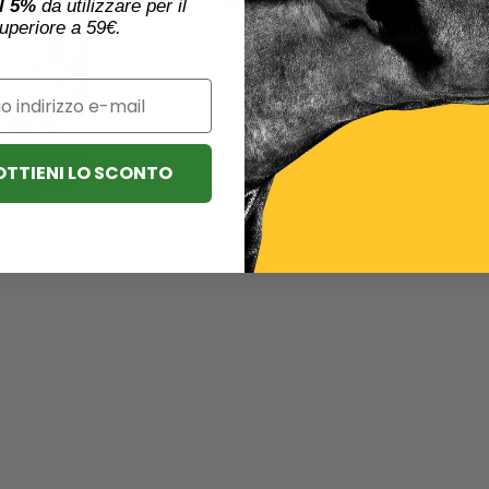
l 5%
da utilizzare per il
500
uperiore a 59€.
g
-
Parco
Sereno
 OTTIENI LO SCONTO