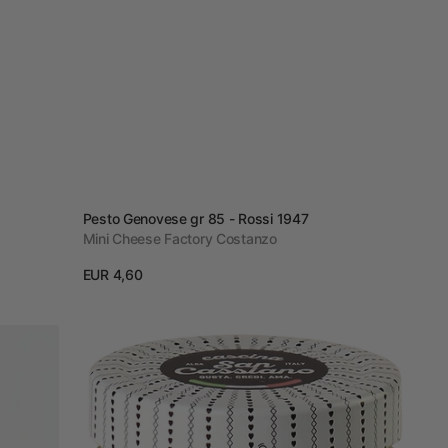
Vendor:
Pesto Genovese gr 85 - Rossi 1947
Mini Cheese Factory Costanzo
Prezzo
EUR 4,60
regolare
View details
Classic
Mayonnaise
180
g
-