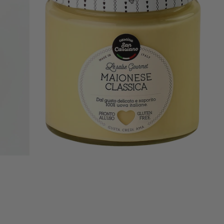
San
Cassiano