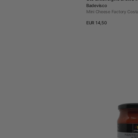
Badevisco
Mini Cheese Factory Cost
Prezzo
EUR 14,50
regolare
View details
Peeled
Pizzutello
in
juice
540