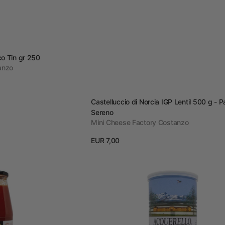
o Tin gr 250
anzo
Vendor:
Castelluccio di Norcia IGP Lentil 500 g - P
Sereno
Mini Cheese Factory Costanzo
Prezzo
EUR 7,00
regolare
View details
Carnaroli
rice
aged
1
year