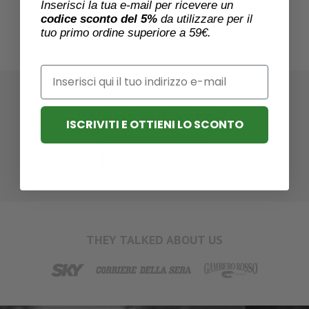
Treccia Costanzo con
Inserisci la tua e-mail per ricevere un
codice sconto del 5%
da utilizzare per il
latte di Bufala
tuo primo ordine superiore a 59€.
Email
Want a taste?
ISCRIVITI E OTTIENI LO SCONTO
Order a tasting
THEY TALKED ABOUT US